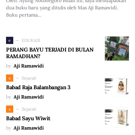
Oleh: Ayung Notonegoro Bulan ini, saya mendapatkan
dua buku baru yang ditulis oleh Mas Aji Ramawidi.
Buku pertama…
EDUKASI
e
PERANG BAYU TERJADI DI BULAN
RAMADHAN?
by
Aji Ramawidi
Sejarah
s
Babad Raja Balambangan 3
by
Aji Ramawidi
Sejarah
s
Babad Sayu Wiwit
by
Aji Ramawidi