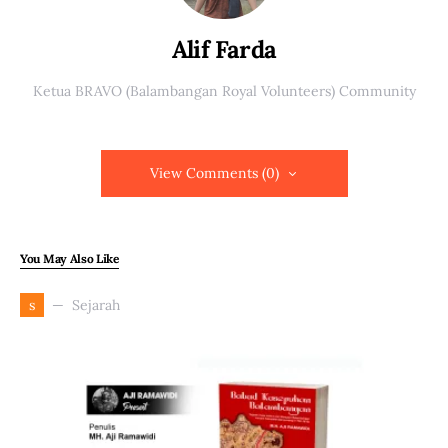
Alif Farda
Ketua BRAVO (Balambangan Royal Volunteers) Community
View Comments (0)
You May Also Like
Sejarah
s