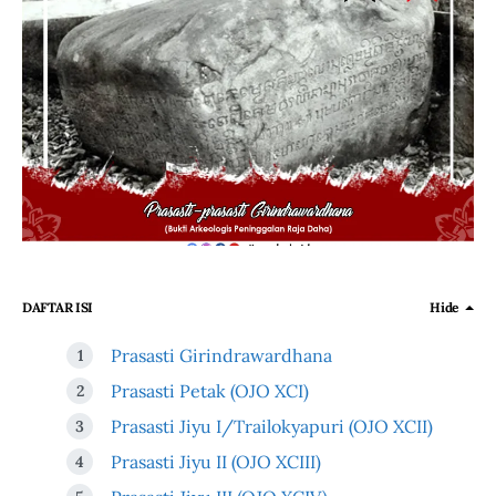
DAFTAR ISI
Hide
Prasasti Girindrawardhana
Prasasti Petak (OJO XCI)
Prasasti Jiyu I/Trailokyapuri (OJO XCII)
Prasasti Jiyu II (OJO XCIII)