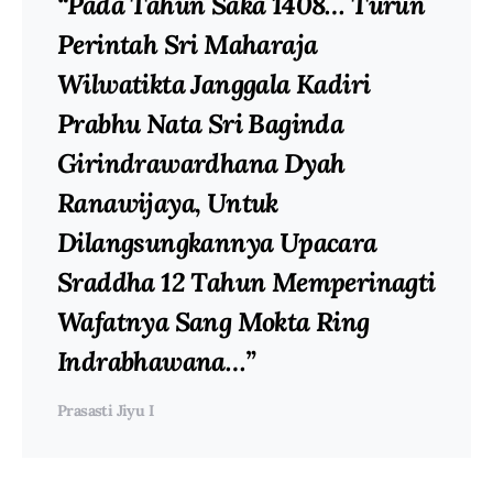
“Pada Tahun Saka 1408… Turun
Perintah Sri Maharaja
Wilwatikta Janggala Kadiri
Prabhu Nata Sri Baginda
Girindrawardhana Dyah
Ranawijaya, Untuk
Dilangsungkannya Upacara
Sraddha 12 Tahun Memperinagti
Wafatnya Sang Mokta Ring
Indrabhawana…”
Prasasti Jiyu I