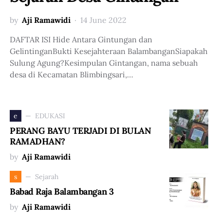
by
Aji Ramawidi
14 June 2022
DAFTAR ISI Hide Antara Gintungan dan
GelintinganBukti Kesejahteraan BalambanganSiapakah
Sulung Agung?Kesimpulan Gintangan, nama sebuah
desa di Kecamatan Blimbingsari,…
EDUKASI
e
PERANG BAYU TERJADI DI BULAN
RAMADHAN?
by
Aji Ramawidi
Sejarah
s
Babad Raja Balambangan 3
by
Aji Ramawidi