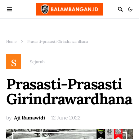
Home
Prasasti-prasasti Girindrawardhana
s
Sejarah
Prasasti-Prasasti
Girindrawardhana
by
Aji Ramawidi
12 June 2022