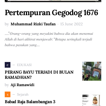
Pertempuran Gegodog 1676
by
Muhammad Rizki Taufan
15 June 2022
….”𝑂𝑟𝑎𝑛𝑔-𝑜𝑟𝑎𝑛𝑔 𝑦𝑎𝑛𝑔 𝑚𝑒𝑦𝑎𝑘𝑖𝑛𝑖 𝑏𝑎ℎ𝑤𝑎 𝑑𝑖𝑎 𝑎𝑘𝑎𝑛 𝑚𝑒𝑛𝑒𝑚𝑢𝑖
𝐴𝑙𝑙𝑎ℎ 𝑑𝑖 ℎ𝑎𝑟𝑖 𝑎𝑘ℎ𝑖𝑟𝑎𝑡 𝑚𝑒𝑛𝑗𝑎𝑤𝑎𝑏: “𝐵𝑒𝑡𝑎𝑝𝑎 𝑠𝑒𝑟𝑖𝑛𝑔𝑘𝑎𝑙𝑖 𝑡𝑒𝑟𝑗𝑎𝑑𝑖
𝑏𝑎ℎ𝑤𝑎 𝑝𝑎𝑠𝑢𝑘𝑎𝑛 𝑦𝑎𝑛𝑔…
EDUKASI
e
PERANG BAYU TERJADI DI BULAN
RAMADHAN?
by
Aji Ramawidi
Sejarah
s
Babad Raja Balambangan 3