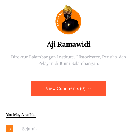
Aji Ramawidi
Direktur Balambangan Institute, Historivator, Penulis, dan
Pelayan di Bumi Balambangan.
View Comments (0)
You May Also Like
Sejarah
s