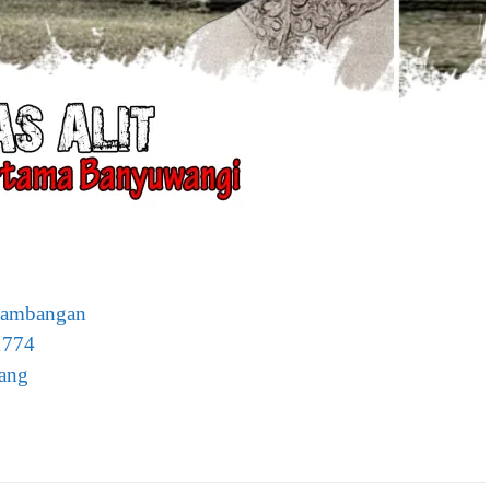
lambangan
1774
pang