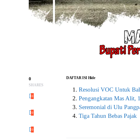
DAFTAR ISI
Hide
0
SHARES
Resolusi VOC Untuk Ba
0
Pengangkatan Mas Alit, 
Seremonial di Ulu Pang
0
Tiga Tahun Bebas Pajak
0