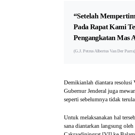
“Setelah Mempert
Pada Rapat Kami Te
Pengangkatan Mas A
(G.J. Petrus Albertus Van Der Parra
Demikianlah diantara resolus
Gubernur Jenderal juga mewan
seperti sebelumnya tidak terula
Untuk melaksanakan hal terseb
sana diantarkan langsung oleh
Cakraadiningrat [VI] ke Bala