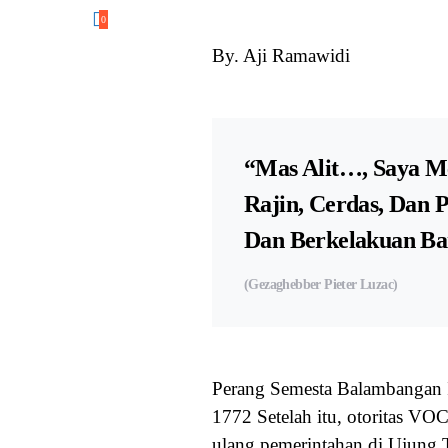
0
By. Aji Ramawidi
“Mas Alit…, Saya Me
Rajin, Cerdas, Dan 
Dan Berkelakuan Ba
(Gezaghebber Pieter Luzac)
Perang Semesta Balambangan II
1772 Setelah itu, otoritas V
ulang pemerintahan di Ujung T