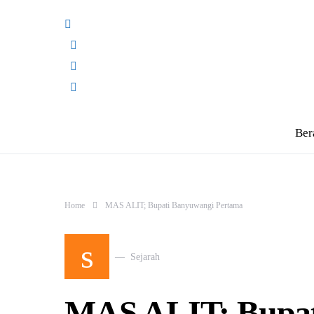
Ber
Home
MAS ALIT; Bupati Banyuwangi Pertama
s
Sejarah
MAS ALIT; Bupat