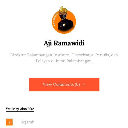
Aji Ramawidi
Direktur Balambangan Institute, Historivator, Penulis, dan
Pelayan di Bumi Balambangan.
View Comments (0)
You May Also Like
Sejarah
s