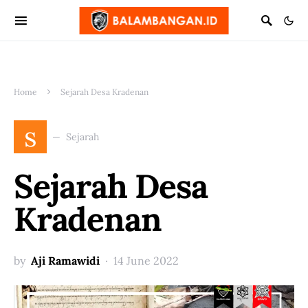
Home
Sejarah Desa Kradenan
s
Sejarah
Sejarah Desa
Kradenan
by
Aji Ramawidi
14 June 2022