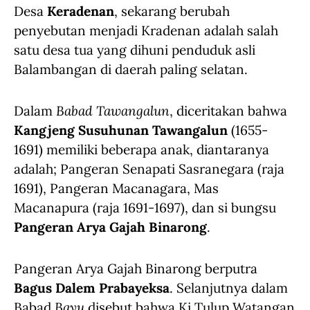
Desa
Keradenan
, sekarang berubah
penyebutan menjadi Kradenan adalah salah
satu desa tua yang dihuni penduduk asli
Balambangan di daerah paling selatan.
Dalam
Babad Tawangalun
, diceritakan bahwa
Kangjeng Susuhunan Tawangalun
(1655-
1691) memiliki beberapa anak, diantaranya
adalah; Pangeran Senapati Sasranegara (raja
1691), Pangeran Macanagara, Mas
Macanapura (raja 1691-1697), dan si bungsu
Pangeran Arya Gajah Binarong
.
Pangeran Arya Gajah Binarong berputra
Bagus Dalem Prabayeksa
. Selanjutnya dalam
Babad
Bayu
disebut bahwa Ki Tulup Watangan