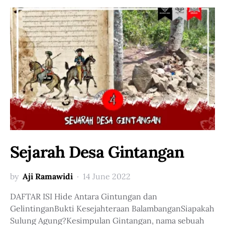
Sejarah Desa Gintangan
by
Aji Ramawidi
14 June 2022
DAFTAR ISI Hide Antara Gintungan dan
GelintinganBukti Kesejahteraan BalambanganSiapakah
Sulung Agung?Kesimpulan Gintangan, nama sebuah