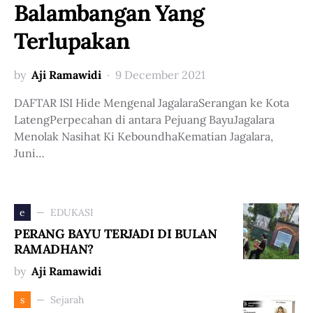
Balambangan Yang
Terlupakan
by
Aji Ramawidi
9 December 2021
DAFTAR ISI Hide Mengenal JagalaraSerangan ke Kota
LatengPerpecahan di antara Pejuang BayuJagalara
Menolak Nasihat Ki KeboundhaKematian Jagalara,
Juni…
EDUKASI
e
PERANG BAYU TERJADI DI BULAN
RAMADHAN?
by
Aji Ramawidi
Sejarah
s